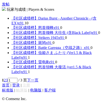
发帖
玩家与成绩 | Players & Scores
【社区成绩榜】Darius Burst - Another Chronicle - (含
EX)
x91
10
【社区成绩榜】怒首领蜂
x91
0
【社区成绩榜】怒首领蜂 大往生 (含Black Label)
x91
0
【社区成绩榜】Strikers 1945
x91
0
【社区成绩榜】斑鸠
x91
0
【社区成绩榜】Battle Garegga（空战之路）
x91
0
【社区成绩榜】虫姫さま ふたり (Ver1.5 & Black
Label)
x91
1
【社区成绩榜】雷电Ⅲ
x91
0
【社区成绩榜】怒首領蜂 大復活 (ver1.5 & Black
Label)
x91
1
1
2
3
/ 3 页
下一页
首页
|
登录
|
注册
标准版
|
触屏版
|
电脑版
|
客户端
© Comsenz Inc.