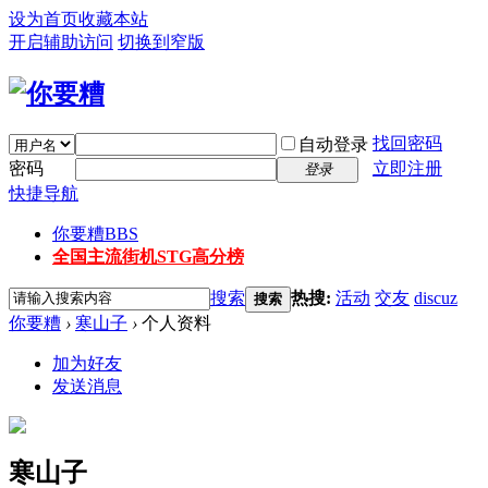
设为首页
收藏本站
开启辅助访问
切换到窄版
找回密码
自动登录
密码
立即注册
登录
快捷导航
你要糟
BBS
全国主流街机STG高分榜
搜索
热搜:
活动
交友
discuz
搜索
你要糟
›
寒山子
›
个人资料
加为好友
发送消息
寒山子