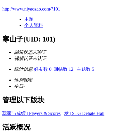
http://www.niyaozao.com/?101
主题
个人资料
寒山子
(UID: 101)
邮箱状态
未验证
视频认证
未认证
统计信息
好友数 0
|
回帖数 12
|
主题数 5
性别
保密
生日
-
管理以下版块
玩家与成绩 | Players & Scores
发 | STG Debate Hall
活跃概况