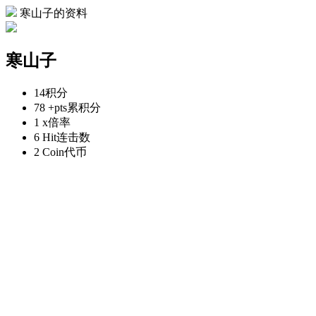
寒山子的资料
寒山子
14
积分
78 +pts
累积分
1 x
倍率
6 Hit
连击数
2 Coin
代币