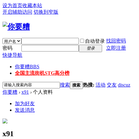
设为首页
收藏本站
开启辅助访问
切换到窄版
找回密码
自动登录
密码
立即注册
登录
快捷导航
你要糟
BBS
全国主流街机STG高分榜
搜索
热搜:
活动
交友
discuz
搜索
你要糟
›
x91
›
个人资料
加为好友
发送消息
x91