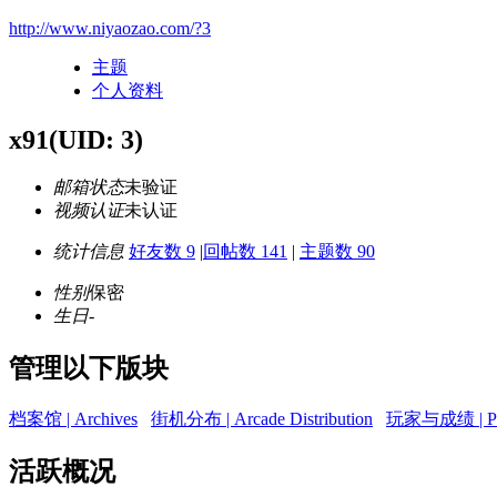
http://www.niyaozao.com/?3
主题
个人资料
x91
(UID: 3)
邮箱状态
未验证
视频认证
未认证
统计信息
好友数 9
|
回帖数 141
|
主题数 90
性别
保密
生日
-
管理以下版块
档案馆 | Archives
街机分布 | Arcade Distribution
玩家与成绩 | Play
活跃概况